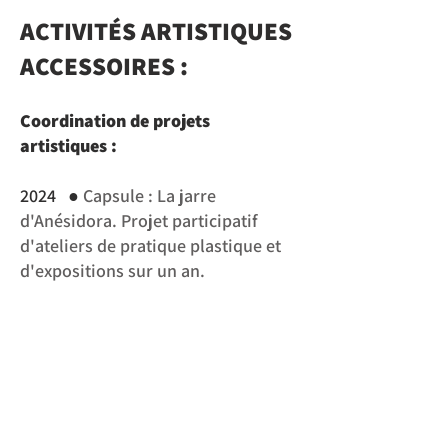
ACTIVITÉS ARTISTIQUES
ACCESSOIRES :
Coordination de projets
artistiques :
●
2024
Capsule : La jarre
d'Anésidora. Projet participatif
d'ateliers de pratique plastique et
d'expositions sur un an.
>> Coordination générale du projet,
mise en relation des différents
partenaires (Fondation Abbé Pierre,
pensions de familles d'Alès et
Montpellier, CRAC de Sète et le
Cratère scène nationale d'Alès),
Conceptualisation du projet,