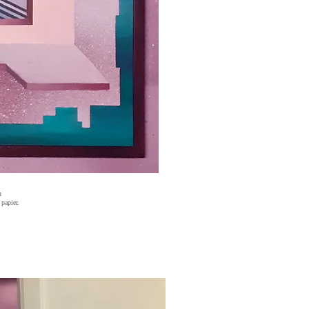
h
 papier.