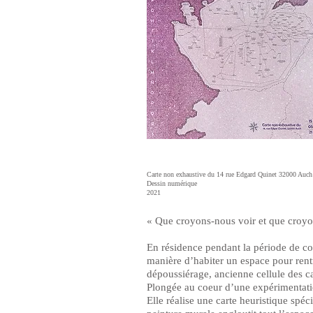
Carte non exhaustive du 14 rue Edgard Quinet 32000 Auch
Dessin numérique
2021
« Que croyons-nous voir et que croyo
En résidence pendant la période de co
manière d’habiter un espace pour rentre
dépoussiérage, ancienne cellule des ca
Plongée au coeur d’une expérimentatio
Elle réalise une carte heuristique s