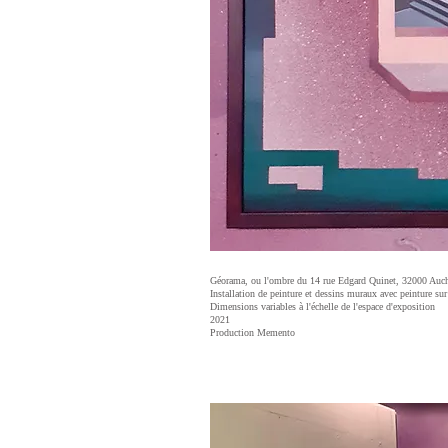
Géorama, ou l'ombre du 14 rue Edgard Quinet, 32000 Auc
Installation de peinture et dessins muraux avec peinture sur
Dimensions variables à l'échelle de l'espace d'exposition
2021
Production Memento