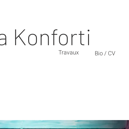
 Konforti
Travaux
Bio / CV