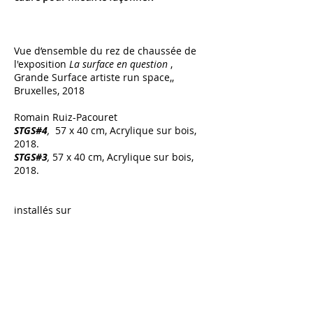
Vue d’ensemble du rez de chaussée de
l'exposition
La surface en question
,
Grande Surface artiste run space,,
Bruxelles, 2018
Romain Ruiz-Pacouret
STGS#4
,
57 x 40 cm, Acrylique sur bois,
2018.
STGS#3
,
57 x 40 cm, Acrylique sur bois,
2018.
installés sur
Rébecca Konforti,
La Tour de la rue Théodore Verhaegen,
188, Saint Gilles
, Bruxelles
, peinture
murale à l'acrylique, dimensions
variables à l'échelle de l'espace
d'exposition, 2018