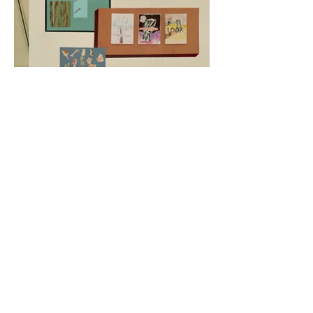
Inclusion #4 //
Installation, techniques mixtes // 320 x 125 x 130 cm //
avec les contributions de Florence Bazin, David Gomez,
Rébecca Konforti, Michael Lilin, Galerie Rezeda et
Emmanuel Simon // Vue de l'exposition (H)ALL OVER 17
Archipel #2 //
Ecole d'Arts Plastique de Denain avec le Frac Grand Large
Haut-de-France, Denain, France // 2019