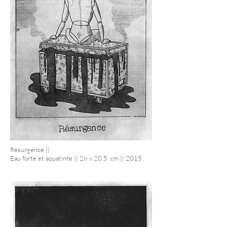
Résurgence ||
Eau forte et aquatinte || 28 x 20,5 cm || 2015.