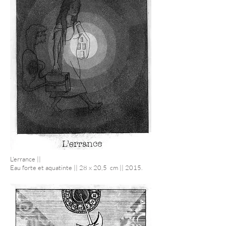
L'errance ||
Eau forte et aquatinte || 28 x 20,5 cm || 2015.