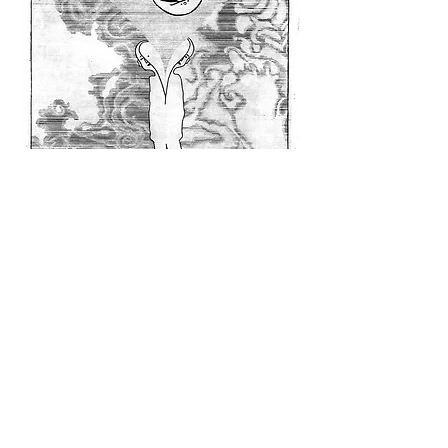
Le choix ||
Eau forte || 28 x 20,5 cm || 2014.