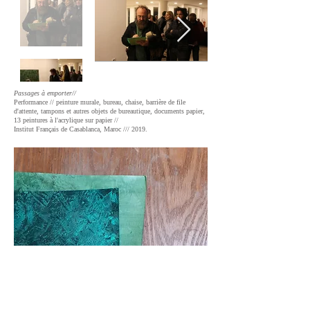
Passages à emporter//
Performance // peinture murale, bureau, chaise, barrière de file
d'attente, tampons et autres objets de bureautique, documents papier,
13 peintures à l'acrylique sur papier //
Institut Français de Casablanca, Maroc //
/ 2019.